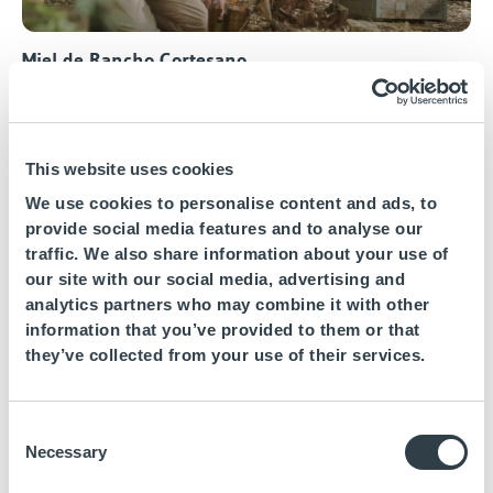
Miel de Rancho Cortesano
This website uses cookies
We use cookies to personalise content and ads, to
provide social media features and to analyse our
traffic. We also share information about your use of
our site with our social media, advertising and
analytics partners who may combine it with other
information that you’ve provided to them or that
Salinas Bartivás
they’ve collected from your use of their services.
Protección de los entornos
Consent
Uno de los ejes centrales de
Daia Slow Beach Hotels
Necessary
Selection
es cuidar del ecosistema que nos rodea.