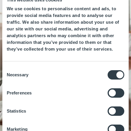
We use cookies to personalise content and ads, to
provide social media features and to analyse our
traffic. We also share information about your use of
our site with our social media, advertising and
¿Qué es el Club de
analytics partners who may combine it with other
Amigos?
information that you’ve provided to them or that
they’ve collected from your use of their services.
La amistad es una relación de cuidado mutuo,
en la que siempre estamos pendientes de
Consent
quienes nos importan. Por ello, queremos
Necessary
Selection
llamarte “Amigo”, ya que nuestra intención no
es que nos veamos una sola vez, sino cuidarte
durante todo el tiempo que sea posible. En
Preferences
nuestro Club de Amigos, ese trato preferente
se traduce en continuas ventajas y descuentos
Statistics
para ti. ¿Quieres descubrirlas?
Descúbrelo
Marketing