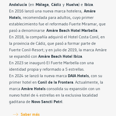
Andalucía
(en
Málaga
,
Cádiz
y
Huelva
) e
Ibiza
.
En 2016 lanzó una nueva marca hotelera,
Amàre
Hotels
, recomendada para adultos, cuyo primer
establecimiento fue el reformado Fuerte Miramar, que
pasó a denominarse
Amàre Beach Hotel Marbella
.
En 2018, la compañía adquirió el Hotel Costa Conil, en
la provincia de Cádiz, que pasó a formar parte de
Fuerte Conil-Resort; y en julio de 2019, la marca Amàre
se expandió con
Amàre Beach Hotel Ibiza
.
En 2023 se inauguró El Fuerte Marbella con una
identidad propia y reformado a 5 estrellas.
En 2024 se lanzó la nueva marca
DAIA Hotels
, con su
primer hotel en
Conil de la Frontera
. Actualmente, la
marca
Amàre Hotels
consolida su expansión con un
nuevo hotel de 4 estrellas en la exclusiva localidad
gaditana de
Novo Sancti Petri
.
Saber más