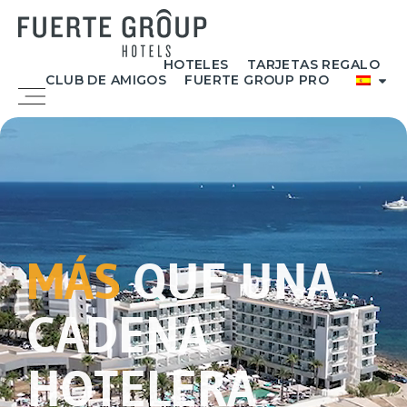
Ir
al
contenido
HOTELES
TARJETAS REGALO
CLUB DE AMIGOS
FUERTE GROUP PRO
Menú
MÁS
QUE UNA
CADENA
HOTELERA