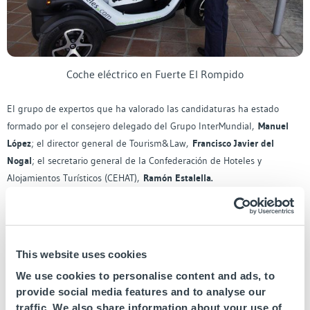
Coche eléctrico en Fuerte El Rompido
El grupo de expertos que ha valorado las candidaturas ha estado
formado por el consejero delegado del Grupo InterMundial,
Manuel
López
; el director general de Tourism&Law,
Francisco Javier del
Nogal
; el secretario general de la Confederación de Hoteles y
Alojamientos Turísticos (CEHAT),
Ramón Estalella.
También ha participado en la selección el presidente de la
Asociación Empresarial Hotelera de Madrid (AEHM),
Antonio
Gil
; el gerente de CEHAT, Valentín Ugalde; el presidente de
This website uses cookies
Segittur,
Antonio López de Ávila
, y el director general de
We use cookies to personalise content and ads, to
Confortel Hoteles,
José Angel Palacios
, ganador de la primera
provide social media features and to analyse our
edición del Premio RSC Hotelera, celebrada en el año 2012.
traffic. We also share information about your use of