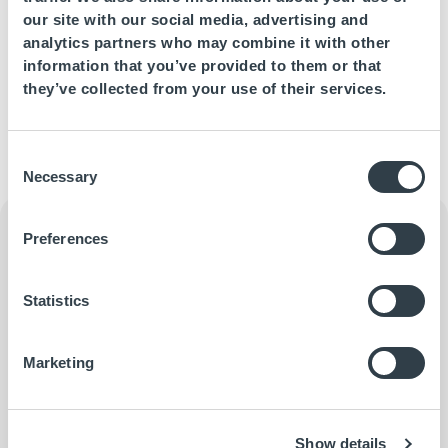
our site with our social media, advertising and
Las tres candidaturas seleccionadas han destacado por
analytics partners who may combine it with other
desarrollar en sus establecimientos
acciones de RSC de
information that you’ve provided to them or that
continuidad
, así como su implicación de los trabajadores en
they’ve collected from your use of their services.
dichas acciones, las iniciativas para mejorar las condiciones
laborales de la plantilla, y su implicación con la comunidad.
Consent
Necessary
Selection
Archivos
Preferences
Información de contacto
Oficina de comunicación
Statistics
Arantxa Álvarez Navarro
+34 690 831 892
Marketing
communication3@fuerte-group.com
Show details