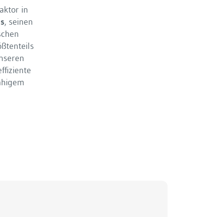
aktor in
ls
, seinen
ischen
ßtenteils
unseren
ffiziente
fähigem