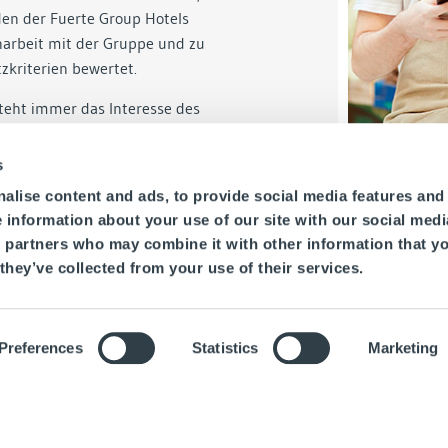
den der Fuerte Group Hotels
arbeit mit der Gruppe und zu
zkriterien bewertet.
steht immer das Interesse des
it Ausnahme von kommerziellen
n als Dankeschön, die von der
s
n die Richtlinien der Fuerte
alise content and ads, to provide social media features and
ke zu machen oder anzunehmen.
e information about your use of our site with our social medi
gen mit der Absicht, Lieferanten
s partners who may combine it with other information that y
e einen direkten Einfluss auf die
they’ve collected from your use of their services.
 Verwaltungsbeziehung mit
n haben könnten.
Preferences
Statistics
Marketing