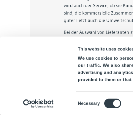
wird auch der Service, ob sie Kun
sind, die kommerzielle Zusammen
guter Letzt auch die Umweltschut
Bei der Auswahl von Lieferanten 
Unternehmens im Vordergrund. M
Aufmerksamkeiten und Einladunge
This website uses cookie
Direktion genehmigt werden, sehe
We use cookies to person
Group Hotels vor, keine Geschen
our traffic. We also shar
Das Gleiche gilt für Gegenleistun
advertising and analytic
zu überreden oder zu belohnen, di
provided to them or that 
Entwicklung einer Handels- oder
besagten Personen oder Entitäte
Consent
Necessary
Selection