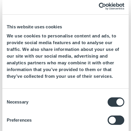
verletzten Rechte oder Angabe der
Vertretungsvollmacht, falls der Anspruch durch einen
Dritten und nicht durch den Interessenten selbst
vorgebracht wird.
This website uses cookies
Kennzeichnung der durch geistige Eigentumsrechte
We use cookies to personalise content and ads, to
geschützten Inhalte und ihre Position im Web, die
provide social media features and to analyse our
Akkreditierung der angegebenen geistigen
traffic. We also share information about your use of
our site with our social media, advertising and
Eigentumsrechte und eine ausdrückliche Erklärung, in
analytics partners who may combine it with other
der der Interessent die Verantwortung für die
information that you’ve provided to them or that
Richtigkeit der in der Mitteilung gemachten Angaben
they’ve collected from your use of their services.
übernimmt.
Links
Consent
Necessary
Selection
Das PORTAL bietet Links zu anderen Websites und Inhalten
an, die Eigentum Dritter sind. Der einzige Zweck der Links
besteht darin, dem Benutzer die Möglichkeit zu geben, auf
Preferences
diese Links zuzugreifen.
FUERTEGROUP S.L.
ist übernimmt für