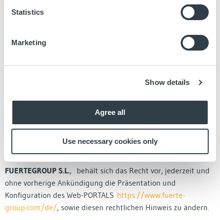
Folgen, die dem Benutzer durch den Zugriff auf diese Links
Statistics
entstehen können, keinerlei Haftung. Der Benutzer, der
beabsichtigt, technische Maßnahmen zu ergreifen, um auf
Marketing
seiner Website ein Link auf das Portal
https://www.fuerte-
group.com/de/
einzurichten, muss vorab eine schriftliche
Genehmigung von
FUERTEGROUP S.L.
einholen. Die
Herstellung des Links bedeutet auf keinen Fall, dass zwischen
Show details
dem PORTAL und dem Eigentümer der Website, auf der die
Verbindung hergestellt wird, eine Beziehung besteht und
Agree all
dass
https://www.fuerte-group.com/de/
deren Inhalte oder
Dienstleistungen akzeptiert oder billigt.
Use necessary cookies only
Einseitige änderung und dauer
FUERTEGROUP S.L.
, behält sich das Recht vor, jederzeit und
ohne vorherige Ankündigung die Präsentation und
Konfiguration des Web-PORTALS
https://www.fuerte-
group.com/de/
, sowie diesen rechtlichen Hinweis zu ändern.