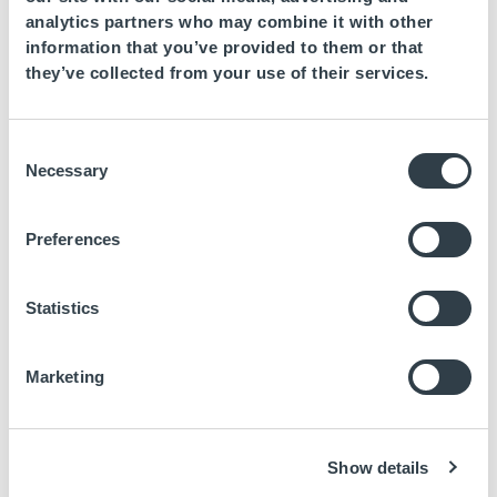
gehört Fuerte Hoteles erneut zu den Hotelketten, die sich
analytics partners who may combine it with other
weltweit am meisten für die Umwelt engagieren und deshalb
information that you’ve provided to them or that
they’ve collected from your use of their services.
Consent
Necessary
Selection
Preferences
Statistics
Marketing
November 3, 2014
Fuerte Hoteles setzt auf eine Verringerung
der CO2-Bilanz
Show details
Fuerte Hoteles arbeitet weiterhin an einer informativen