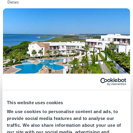
Dieses
Januar 14, 2015
This website uses cookies
Laut dem Reiseveranstalter TUI gehört
We use cookies to personalise content and ads, to
Fuerte Hoteles zu den nachhaltigsten Hotels
provide social media features and to analyse our
der Welt
traffic. We also share information about your use of
Marbella, 14.01.2015 Für den deutschen Reiseveranstalter TUI
our site with our social media, advertising and