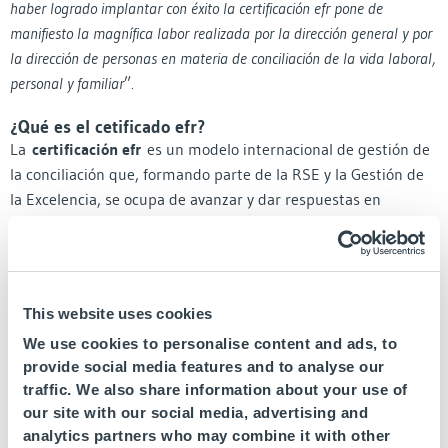
haber logrado implantar con éxito la certificación efr pone de
manifiesto la magnífica labor realizada por la dirección general y por
la dirección de personas en materia de conciliación de la vida laboral,
personal y familiar
”.
¿Qué es el cetificado efr?
La
certificación efr
es un modelo internacional de gestión de
la conciliación que, formando parte de la RSE y la Gestión de
la Excelencia, se ocupa de avanzar y dar respuestas en
materia de responsabilidad y respeto a la conciliación de la
vida personal, familiar y laboral. La
certificación efr
requiere
del diseño e implantación de procedimientos y metodologías
de trabajo, definidos en la norma efr, que permiten la
This website uses cookies
definición de un catálogo de medidas en conciliación,
We use cookies to personalise content and ads, to
objetivos y planes de acción, indicadores, herramientas para el
provide social media features and to analyse our
seguimiento y medición del desempeño del modelo, así como
traffic. We also share information about your use of
acciones formativas y de comunicación. Poniendo en marcha
our site with our social media, advertising and
estos procesos, la organización entra en un ciclo de mejora
analytics partners who may combine it with other