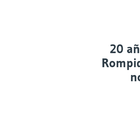
20 añ
Rompid
n