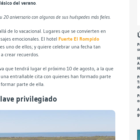
lásico del verano
.
u 20 aniversario con algunos de sus huéspedes más fieles
.
llá de lo vacacional. Lugares que se convierten en
isajes emocionales. El hotel
Fuerte El Rompido
F
es uno de ellos; y quiere celebrar una fecha tan
s
 a crear recuerdos.
H
A
a que tendrá lugar el próximo 10 de agosto, a la que
H
e una entrañable cita con quienes han formado parte
F
T
formar parte de ella.
d
F
ave privilegiado
o
A
g