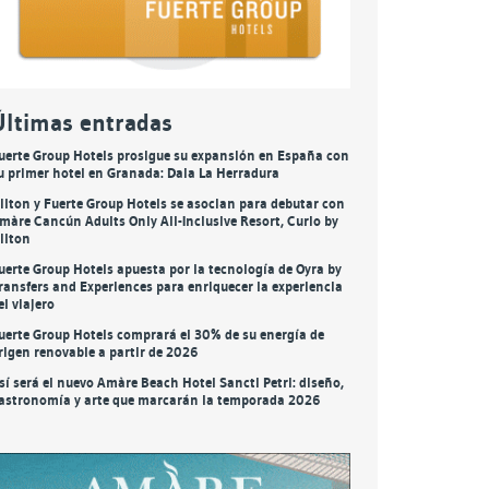
Últimas entradas
uerte Group Hotels prosigue su expansión en España con
u primer hotel en Granada: Daia La Herradura
ilton y Fuerte Group Hotels se asocian para debutar con
màre Cancún Adults Only All-Inclusive Resort, Curio by
ilton
uerte Group Hotels apuesta por la tecnología de Oyra by
ransfers and Experiences para enriquecer la experiencia
el viajero
uerte Group Hotels comprará el 30% de su energía de
rigen renovable a partir de 2026
sí será el nuevo Amàre Beach Hotel Sancti Petri: diseño,
astronomía y arte que marcarán la temporada 2026