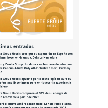
timas entradas
te Group Hotels prosigue su expansión en España con
rimer hotel en Granada: Daia La Herradura
on y Fuerte Group Hotels se asocian para debutar con
e Cancún Adults Only All-Inclusive Resort, Curio by
on
te Group Hotels apuesta por la tecnología de Oyra by
sfers and Experiences para enriquecer la experiencia
viajero
te Group Hotels comprará el 30% de su energía de
en renovable a partir de 2026
será el nuevo Amàre Beach Hotel Sancti Petri: diseño,
ronomía y arte que marcarán la temporada 2026