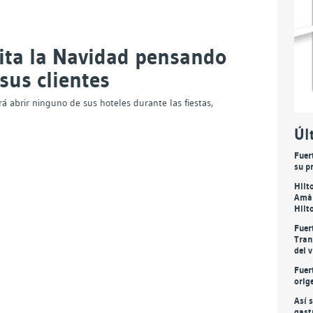
cita la Navidad pensando
sus clientes
á abrir ninguno de sus hoteles durante las fiestas,
Úl
Fuer
su p
Hilt
Amàr
Hilt
Fuer
Tran
del 
Fuer
orig
Así 
gast