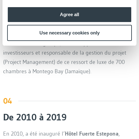
Agree all
Fuerte Group a traversé l’Atlantique en 2009
, lorsqu’il
a commencé la construction de l’
Hôtel Secrets
Use necessary cookies only
Montego Bay Jamaica.
Cet établissement est le pari
international du groupe, codéveloppeur avec d’autres
investisseurs et responsable de la gestion du projet
(Project Management) de ce ressort de luxe de 700
chambres à Montego Bay (Jamaïque).
04
De 2010 à 2019
En 2010, a été inauguré l’
Hôtel Fuerte Estepona
,