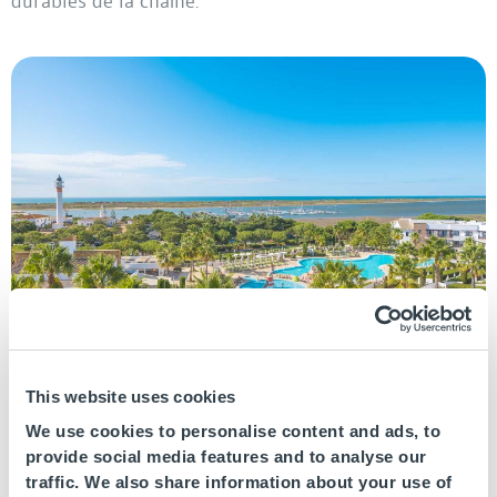
durables de la chaîne.
Hotel Fuerte el Rompido
Trois ans plus tard, en 2008, la construction des
This website uses cookies
Appartements Fuerte Calaceite (aujourd’hui
Olée
We use cookies to personalise content and ads, to
provide social media features and to analyse our
Holiday Rentals
).
A été achevée. Les appartements
traffic. We also share information about your use of
d’Olée Nerja Holiday Rentals et d’Olée Torrox Holiday