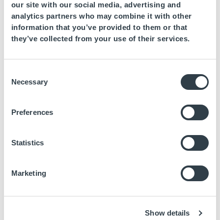
our site with our social media, advertising and
Rentals
, situés dans un cadre privilégié entre les
analytics partners who may combine it with other
villages de Nerja et de Torrox, bénéficient du meilleur
information that you’ve provided to them or that
they’ve collected from your use of their services.
climat d’Europe. C’est l’engagement de la chaîne sur la
côte est de Malaga, situé en face de la plage avec une
vue panoramique unique sur la Méditerranée.
Consent
Necessary
Selection
Preferences
Statistics
Marketing
Show details
Olée Nerja Holiday Rentals